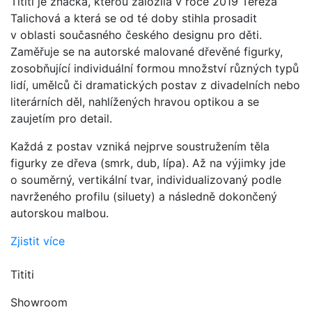
Tititi je značka, kterou založila v roce 2019 Tereza
Talichová a která se od té doby stihla prosadit
v oblasti současného českého designu pro děti.
Zaměřuje se na autorské malované dřevěné figurky,
zosobňující individuální formou množství různých typů
lidí, umělců či dramatických postav z divadelních nebo
literárních děl, nahlížených hravou optikou a se
zaujetím pro detail.
Každá z postav vzniká nejprve soustružením těla
figurky ze dřeva (smrk, dub, lípa). Až na výjimky jde
o souměrný, vertikální tvar, individualizovaný podle
navrženého profilu (siluety) a následně dokončený
autorskou malbou.
Zjistit více
Tititi
Showroom