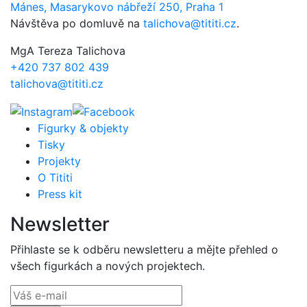
Mánes, Masarykovo nábřeží 250, Praha 1
Návštěva po domluvě na
talichova@tititi.cz
.
MgA Tereza Talichova
+420 737 802 439
talichova@tititi.cz
Figurky & objekty
Tisky
Projekty
O Tititi
Press kit
Newsletter
Přihlaste se k odběru newsletteru a mějte přehled o
všech figurkách a nových projektech.