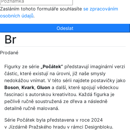
Zasláním tohoto formuláře souhlasíte
se zpracováním
osobních údajů
.
Odeslat
Br
Prodané
Figurky ze série
„Počátek“
představují imaginární verzi
částic, které existují na úrovni, již naše smysly
nedokážou vnímat. V této sérii najdete postavičky jako
Boson
,
Kvark
,
Gluon
a další, které spojují vědeckou
fascinaci s autorskou kreativitou. Každá figurka je
pečlivě ručně soustružená ze dřeva a následně
detailně ručně malovaná.
Série Počátek byla představena v roce 2024
v Jízdárně Pražského hradu v rámci Designbloku.