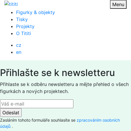
Přejít
Menu
na
Figurky & objekty
obsah
Tisky
Projekty
O Tititi
cz
en
Přihlašte se k newsletteru
Přihlaste se k odběru newsletteru a mějte přehled o všech
figurkách a nových projektech.
Zasláním tohoto formuláře souhlasíte se
zpracováním osobních
údajů
.