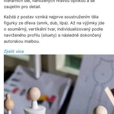
literárních děl, nahlížených hravou optikou a se
zaujetím pro detail.
Každá z postav vzniká nejprve soustružením těla
figurky ze dřeva (smrk, dub, lípa). Až na výjimky jde
o souměrný, vertikální tvar, individualizovaný podle
navrženého profilu (siluety) a následně dokončený
autorskou malbou.
Zjistit více