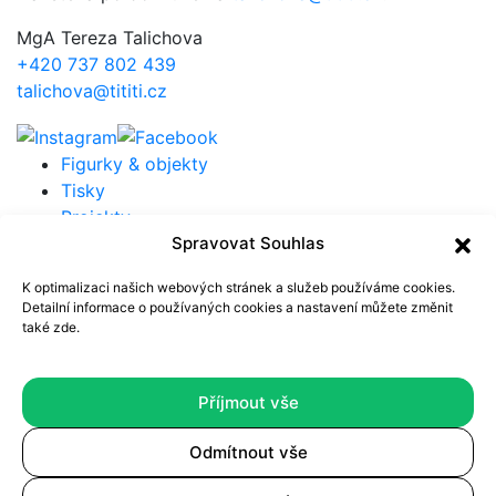
MgA Tereza Talichova
+420 737 802 439
talichova@tititi.cz
Figurky & objekty
Tisky
Projekty
O Tititi
Spravovat Souhlas
Press kit
K optimalizaci našich webových stránek a služeb používáme cookies.
Detailní informace o používaných cookies a nastavení můžete
změnit
Newsletter
také zde
.
Přihlaste se k odběru newsletteru a mějte přehled o
všech figurkách a nových projektech.
Příjmout vše
Odmítnout vše