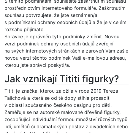
S těmito podmínkami souhlasíte zaškrtnutím souhlasu
prostřednictvím internetového formuláře. Zaškrtnutím
souhlasu potvrzujete, že jste seznámen/a
s podmínkami ochrany osobních údajů a že je v celém
rozsahu přijímáte.
Správce je oprávněn tyto podmínky změnit. Novou
verzi podmínek ochrany osobních údajů zveřejní
na svých internetových stránkách a zároveň Vám zašle
novou verzi těchto podmínek Vaši e-mailovou adresu,
kterou jste správci poskytl/a.
Jak vznikají Tititi figurky?
Tititi je značka, kterou založila v roce 2019 Tereza
Talichová a která se od té doby stihla prosadit
v oblasti současného českého designu pro děti.
Zaměřuje se na autorské malované dřevěné figurky,
zosobňující individuální formou množství různých typů
lidí, umělců či dramatických postav z divadelních nebo