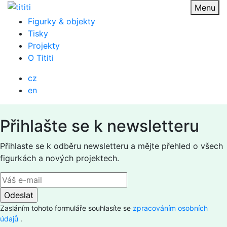
Přejít
Menu
na
Figurky & objekty
obsah
Tisky
Projekty
O Tititi
cz
en
Přihlašte se k newsletteru
Přihlaste se k odběru newsletteru a mějte přehled o všech
figurkách a nových projektech.
Zasláním tohoto formuláře souhlasíte se
zpracováním osobních
údajů
.