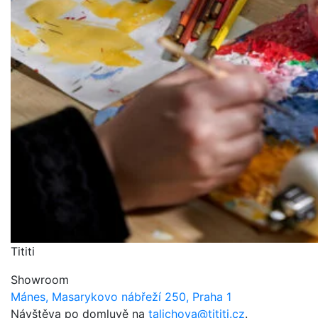
Tititi
Showroom
Mánes, Masarykovo nábřeží 250, Praha 1
Návštěva po domluvě na
talichova@tititi.cz
.