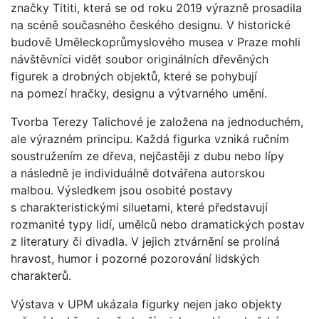
značky Tititi, která se od roku 2019 výrazně prosadila
na scéně současného českého designu. V historické
budově Uměleckoprůmyslového musea v Praze mohli
návštěvníci vidět soubor originálních dřevěných
figurek a drobných objektů, které se pohybují
na pomezí hračky, designu a výtvarného umění.
Tvorba Terezy Talichové je založena na jednoduchém,
ale výrazném principu. Každá figurka vzniká ručním
soustružením ze dřeva, nejčastěji z dubu nebo lípy
a následně je individuálně dotvářena autorskou
malbou. Výsledkem jsou osobité postavy
s charakteristickými siluetami, které představují
rozmanité typy lidí, umělců nebo dramatických postav
z literatury či divadla. V jejich ztvárnění se prolíná
hravost, humor i pozorné pozorování lidských
charakterů.
Výstava v UPM ukázala figurky nejen jako objekty