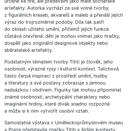
určené ke hře, ale především jako malé sochařské
artefakty. Autorka vychází ze své volné tvorby,
z figurálních kreseb, akvarelů a maleb a přenáší jejich
výraz do trojrozměrné podoby. Díla tak patří
do oblasti užitého umění, přičemž jejich funkce
zůstává otevřená: děti je mohou vnímat jako hračky,
dospělí jako originální designové objekty nebo
sběratelské artefakty.
Podstatným tématem tvorby Tititi je člověk, jeho
osobnost, výrazné rysy i kulturní kontext. Talichová
často čerpá inspiraci z prostředí umění, hudby
a literatury a své postavy zobrazuje s jemnou
nadsázkou i obdivem. Figurky tak mohou připomínat
známé osobnosti, archetypální charaktery nebo
imaginární hrdiny, které divák snadno rozpozná
a může si k nim vytvořit osobní vztah.
Samostatná výstava v Uměleckoprůmyslovém museu
v Praze představila značku Tititi v širším kontextu