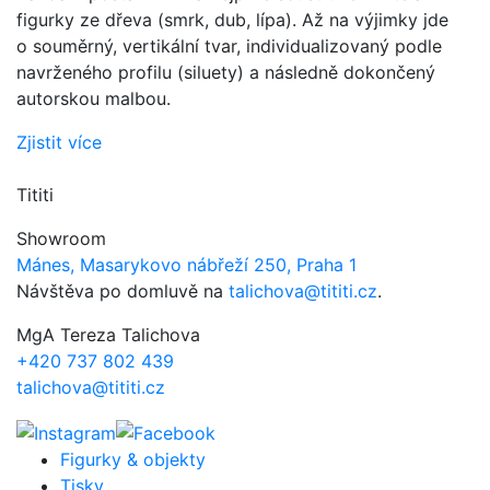
figurky ze dřeva (smrk, dub, lípa). Až na výjimky jde
o souměrný, vertikální tvar, individualizovaný podle
navrženého profilu (siluety) a následně dokončený
autorskou malbou.
Zjistit více
Tititi
Showroom
Mánes, Masarykovo nábřeží 250, Praha 1
Návštěva po domluvě na
talichova@tititi.cz
.
MgA Tereza Talichova
+420 737 802 439
talichova@tititi.cz
Figurky & objekty
Tisky