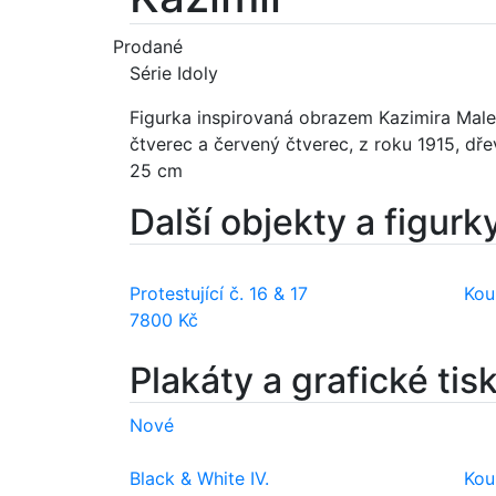
Prodané
Série Idoly
Figurka inspirovaná obrazem Kazimira Male
čtverec a červený čtverec, z roku 1915, dř
25 cm
Další objekty a figurk
Protestující č. 16 & 17
Kou
7800 Kč
Plakáty a grafické tis
Nové
Black & White IV.
Kou