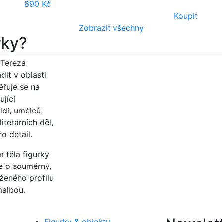
890 Kč
Koupit
Zobrazit všechny
rky?
9 Tereza
dit v oblasti
řuje se na
jící
idí, umělců
iterárních děl,
o detail.
 těla figurky
de o souměrný,
rženého profilu
malbou.
Figurky & objekty