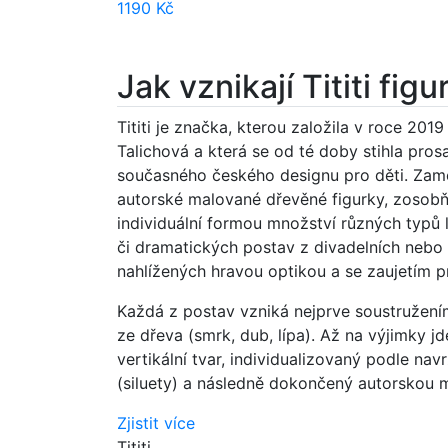
1190 Kč
Jak vznikají Tititi figu
Tititi je značka, kterou založila v roce 201
Talichová a která se od té doby stihla prosa
současného českého designu pro děti. Zamě
autorské malované dřevěné figurky, zosobňu
individuální formou množství různých typů l
či dramatických postav z divadelních nebo l
nahlížených hravou optikou a se zaujetím pr
Každá z postav vzniká nejprve soustružením
ze dřeva (smrk, dub, lípa). Až na výjimky j
vertikální tvar, individualizovaný podle nav
(siluety) a následně dokončený autorskou 
Zjistit více
Tititi