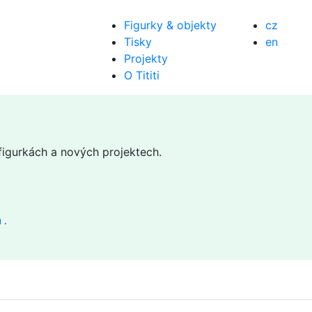
Figurky & objekty
cz
Tisky
en
Projekty
O Tititi
 figurkách a nových projektech.
ů
.