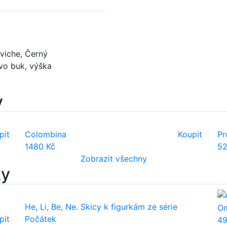
viche, Černý
evo buk, výška
y
pit
Colombina
Koupit
Pr
1480 Kč
52
Zobrazit všechny
ky
He, Li, Be, Ne. Skicy k figurkám ze série
Om
pit
Počátek
49