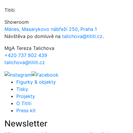
Tititi
Showroom
Mánes, Masarykovo nábřeží 250, Praha 1
Návštěva po domluvě na
talichova@tititi.cz
.
MgA Tereza Talichova
+420 737 802 439
talichova@tititi.cz
Figurky & objekty
Tisky
Projekty
O Tititi
Press kit
Newsletter