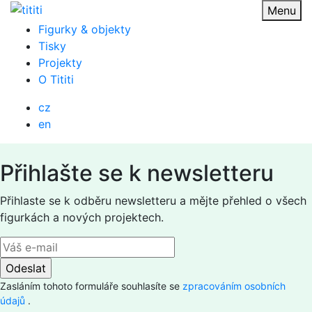
Přejít
Menu
na
Figurky & objekty
obsah
Tisky
Projekty
O Tititi
cz
en
Přihlašte se k newsletteru
Přihlaste se k odběru newsletteru a mějte přehled o všech
figurkách a nových projektech.
Zasláním tohoto formuláře souhlasíte se
zpracováním osobních
údajů
.