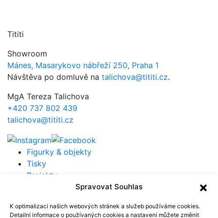
Tititi
Showroom
Mánes, Masarykovo nábřeží 250, Praha 1
Návštěva po domluvě na
talichova@tititi.cz
.
MgA Tereza Talichova
+420 737 802 439
talichova@tititi.cz
Figurky & objekty
Tisky
Projekty
O Tititi
Spravovat Souhlas
Press kit
K optimalizaci našich webových stránek a služeb používáme cookies.
Detailní informace o používaných cookies a nastavení můžete
změnit