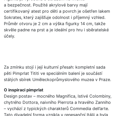
a bezpečnost. Použité akrylové barvy mají
certifikovaný atest pro děti a povrch je ošetřen lakem
Sokrates, který zajišťuje odolnost i příjemný vzhled.
Průměr otvoru je 2 cm a výška figurky 14 cm, takže
skvěle padne na prst a je ideální pro hru i sběratelské
účely.
Za zmínku stojí i její kulturní přesah: kompletní sada
pěti Pimprlat Tititi ve speciálním balení je součástí
stálých sbírek Uměleckoprůmyslového muzea v Praze.
O inspiraci pimprlat
Design postav – mocného Magnifica, lstivé Colombiny,
chytrého Dottora, naivního Pierrota a hravého Zanniho
– vychází z typických charakterů Commedia dell’arte.
Tato divadelní forma vznikla v renesanční Itálii a byla