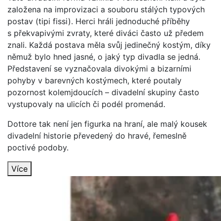
založena na improvizaci a souboru stálých typových
postav (tipi fissi). Herci hráli jednoduché příběhy
s překvapivými zvraty, které diváci často už předem
znali. Každá postava měla svůj jedinečný kostým, díky
němuž bylo hned jasné, o jaký typ divadla se jedná.
Představení se vyznačovala divokými a bizarními
pohyby v barevných kostýmech, které poutaly
pozornost kolemjdoucích – divadelní skupiny často
vystupovaly na ulicích či podél promenád.
Dottore tak není jen figurka na hraní, ale malý kousek
divadelní historie převedený do hravé, řemeslně
poctivé podoby.
Více