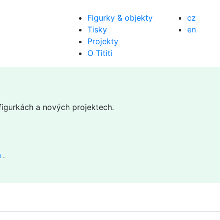
Figurky & objekty
cz
Tisky
en
Projekty
O Tititi
 figurkách a nových projektech.
ů
.