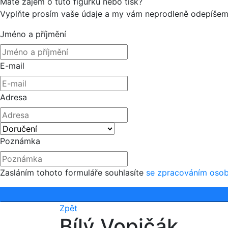
Máte zájem o tuto figurku nebo tisk?
Vyplňte prosím vaše údaje a my vám neprodleně odepíšem
Jméno a příjmění
E-mail
Adresa
Poznámka
Zasláním tohoto formuláře souhlasíte
se zpracováním osob
Zpět
Bílý Vopičák