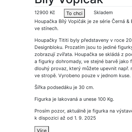
12900 Kč
Skladem
To chci
Houpačka Bílý Vopičák je ze série Černá & B
ve stínech.
Houpačky Tititi byly představeny v roce 20
Designbloku. Prozatím jsou to jediné figurky 
zobrazují zvířata. Houpačka se skládá z p
a figurky dohromady, ve stejné barvě jako f
dlouhý provaz, který můžete upevnit např. 
ve stropě. Vyrobeno pouze v jednom kuse.
Šířka podsedáku je 30 cm.
Figurka je lakovaná a unese 100 Kg.
Prosím pozor, aktuálně je figurka na výstav
k dispozici až od 1. 9. 2025
Více