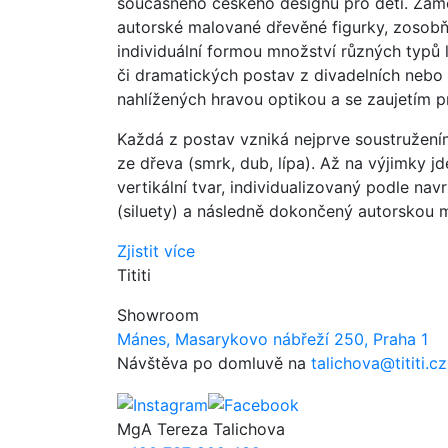
současného českého designu pro děti. Zamě
autorské malované dřevěné figurky, zosobňu
individuální formou množství různých typů l
či dramatických postav z divadelních nebo l
nahlížených hravou optikou a se zaujetím pr
Každá z postav vzniká nejprve soustružením
ze dřeva (smrk, dub, lípa). Až na výjimky j
vertikální tvar, individualizovaný podle nav
(siluety) a následně dokončený autorskou 
Zjistit více
Tititi
Showroom
Mánes, Masarykovo nábřeží 250, Praha 1
Návštěva po domluvě na
talichova@tititi.cz
MgA Tereza Talichova