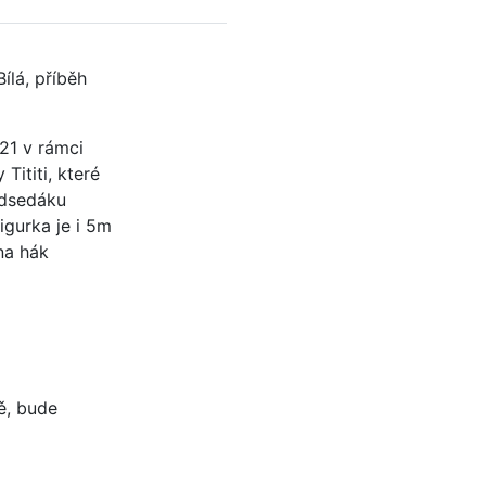
ílá, příběh
21 v rámci
Tititi, které
odsedáku
igurka je i 5m
na hák
ě, bude