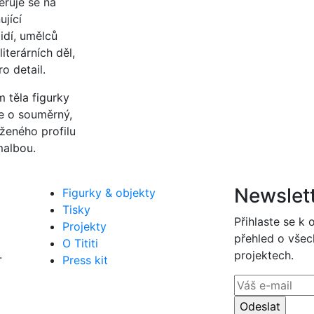
řuje se na
jící
idí, umělců
iterárních děl,
o detail.
 těla figurky
de o souměrný,
rženého profilu
malbou.
Newslet
Figurky & objekty
Tisky
Přihlaste se k
Projekty
přehled o všec
O Tititi
.
projektech.
Press kit